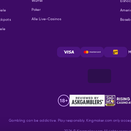
Würfel
Eisho
Poker
iele
Ameri
Alle Live-Casinos
ckpots
Baseb
iele
M
Gambling can be addictive. Play responsibly. Kingmaker.com only accep
2026 © Kingmaker.com All rights reserv