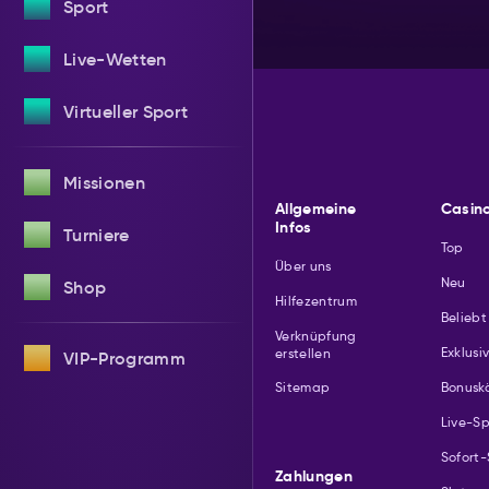
Sport
Live-Wetten
Virtueller Sport
Missionen
Allgemeine
Casin
Infos
Turniere
Top
Über uns
Neu
Shop
Hilfezentrum
Beliebt
Verknüpfung
Exklusi
erstellen
VIP-Programm
Sitemap
Bonusk
Live-Sp
Sofort-
Zahlungen