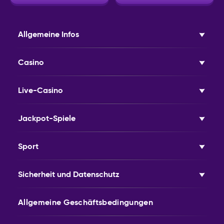
Herbst, Frühling, Sommerferien, Karneval, Halloween und
Weihnachten.
Spieler eines Slots von Kingmaker können Boni beanspruchen,
Allgemeine Infos
Einladungen zu exklusiven Spielen und Turnieren erhalten und
Trophäen sammeln, um große Jackpots zu gewinnen. Es kann auch
vorkommen, dass Spieler zum Bonus Crab eingeladen werden. Bei der
Casino
Crab erhalten die Spieler die Kontrolle über die Klaue, mit der sie
noch mehr Münzen, Freispiele und Casino-Geld gewinnen können. Im
Kingmaker Casino Slots sind alle deine Träume abgedeckt!
Live-Casino
Kingmaker der Palast der Casino Slots
Bist du auf der Suche nach etwas Neuem, wie einem Slot mit
Jackpot-Spiele
besseren Videos und größeren Auszahlungen? Oder willst du Zugang
zu mehr Gewinnlinien? Dann spiele Casino Slots im Demomodus -
probiere einen Slot aus und teste ihn, ohne echtes Geld einzusetzen.
Wenn dir das Spiel gefällt, gehst du eine Phase weiter, machst eine
Sport
Einzahlung, forderst einen Bonus an und ziehst den großen Gewinn.
Bei Kingmaker findest du beliebte Slots wie:
Sicherheit und Datenschutz
Klassische Slots - Viele unserer Spielerinnen und Spieler spielen
gerne Slots, die sie in ihrer Karriere an Casino Slots gespielt haben
- und das ist auch gut so. Diese Spieler möchten vielleicht auch
andere vertraute Slots mit traditionellen Walzensymbolen,
Allgemeine Geschäftsbedingungen
Gewinnlinien und guten altmodischen Jackpots ausprobieren.
Slots mit mehreren Gewinnlinien - Mit einem progressiven Slot
kannst du dein Glücksspiel auf die Spitze treiben. Gewinne auf