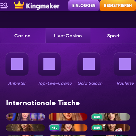
EINLOGGEN
REGISTRIEREN
Casino
Live-Casino
Sport
Anbieter
Top-Live-Casino
Gold Saloon
Roulette
Internationale Tische
NEU
Mega Fire Blaze Ruleta España
Roulette Germany - Deutsches Roulette
French Roulette
NEU
NEU
Deutsches Blackjack
Mega Fire Blaze Roulette Italiana
BlackJack Arabic D