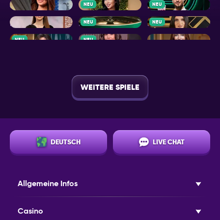
NEU
NEU
Greek Speed Roulette
VIP Blackjack Latino 2
Blackjack Italia Tricolore 3
NEU
NEU
Roulette Italy - Roulette Italia
Roulette Arabic
Spanish Roulette
NEU
NEU
Roleta Brasileira
Roulette Arabic B
Live Altin Roulette
NEU
Mega Fire Blaze Lucky Ball Brasileiro
Spanish Roulette
Turkish Mega Roulette
NEU
NEU
Buffalo Blitz España
Türkçe VIP Blackjack 1
Türkçe Rulet
WEITERE SPIELE
NEU
NEU
Brazilian ONE Blackjack
Blackjack Italia Tricolore 2
Türkçe VIP Blackjack 2
DEUTSCH
LIVE CHAT
Allgemeine Infos
Casino