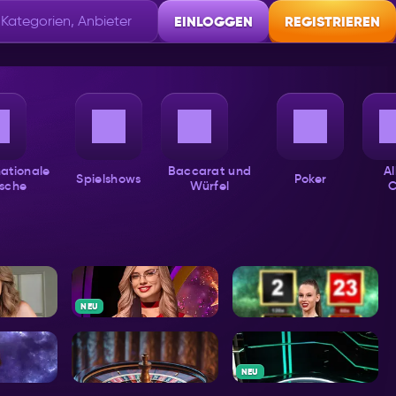
EINLOGGEN
REGISTRIEREN
, Kategorien, Anbieter
nationale
Baccarat und
Al
Spielshows
Poker
ische
Würfel
C
Gravity Roulette
Dynamic Roulette 120x
NEU
500X Auto Roulette
Rush Atom Roulette
NEU