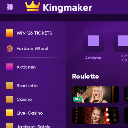
WIN '26 TICKETS
Fortune Wheel
Top-
Anbieter
Ca
Aktionen
Roulette
Startseite
Gold Saloon Roulette
Ve
Casino
NEU
Cabaret Roulette
Ba
Live-Casino
Jackpot-Spiele