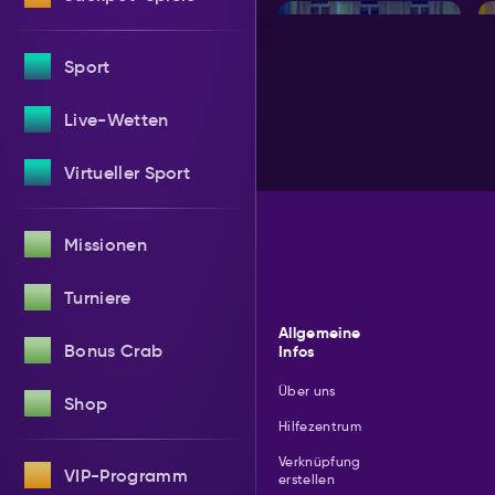
Virtual Monaco Roulette
Li
83.678,95 €
Sport
Venice Roulette
VI
Live-Wetten
NEU
Virtueller Sport
Missionen
Turniere
Allgemeine
Bonus Crab
Infos
Über uns
Shop
Hilfezentrum
Verknüpfung
VIP-Programm
erstellen