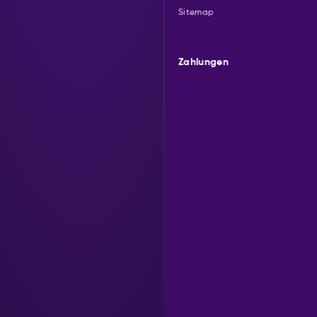
Sitemap
Zahlungen