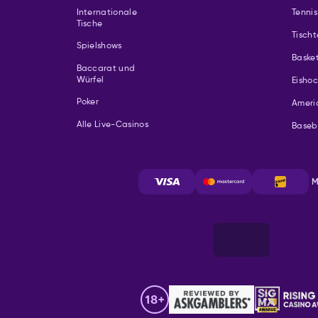
Internationale
Tennis
Tische
Tischt
Spielshows
Baske
Baccarat und
Würfel
Eisho
Poker
Ameri
Alle Live-Casinos
Baseb
M