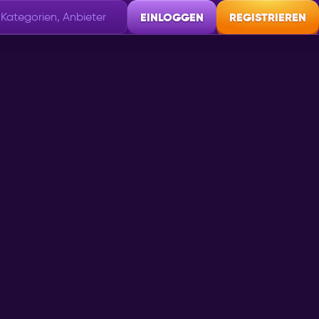
EINLOGGEN
REGISTRIEREN
, Kategorien, Anbieter