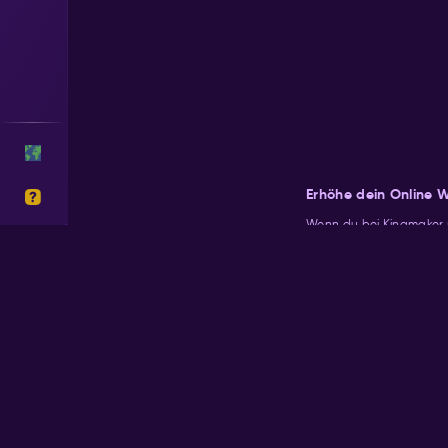
Erhöhe dein Online 
Wenn du bei Kingmaker r
Smartphone und genieße 
Lieblingssportarten wie
kannst Online Wetten au
Fernsehserie gewinnt.
Mehr anzeigen
Wenn du auf der Suche n
Größere Wettende bei 
Wie beim Spielen und be
Quoten profitieren, die
bei Kingmaker teilzuneh
aufzusteigen.
Die Gewinner von The Ma