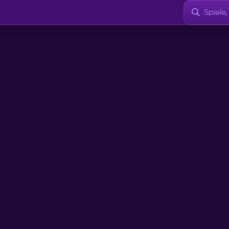
Spiele