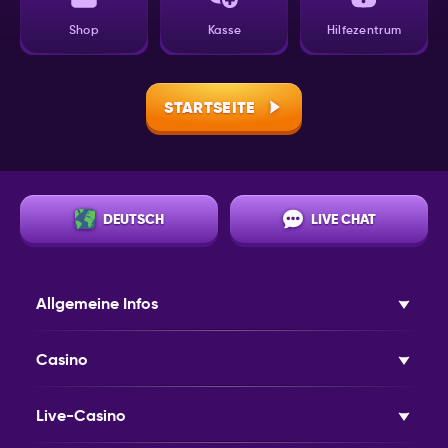
Shop
Kasse
Hilfezentrum
STARTSEITE
DEUTSCH
LIVE CHAT
Allgemeine Infos
Casino
Live-Casino