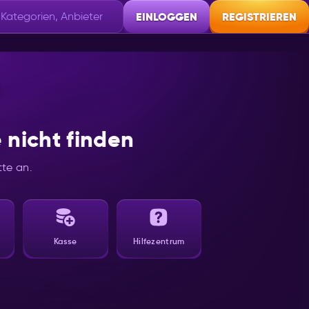
EINLOGGEN
REGISTRIEREN
, Kategorien, Anbieter
 nicht finden
tte an.
Kasse
Hilfezentrum