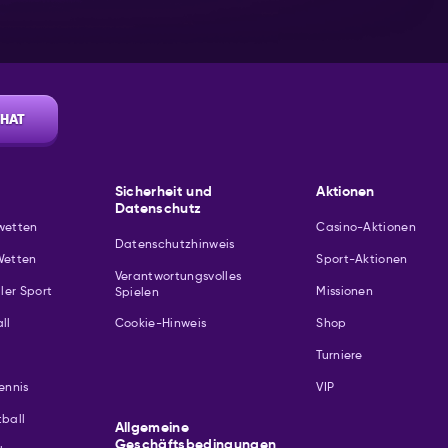
CHAT
Sicherheit und
Aktionen
Datenschutz
wetten
Casino-Aktionen
Datenschutzhinweis
Wetten
Sport-Aktionen
Verantwortungsvolles
ller Sport
Missionen
Spielen
ll
Cookie-Hinweis
Shop
Turniere
ennis
VIP
tball
Allgemeine
Geschäftsbedingungen