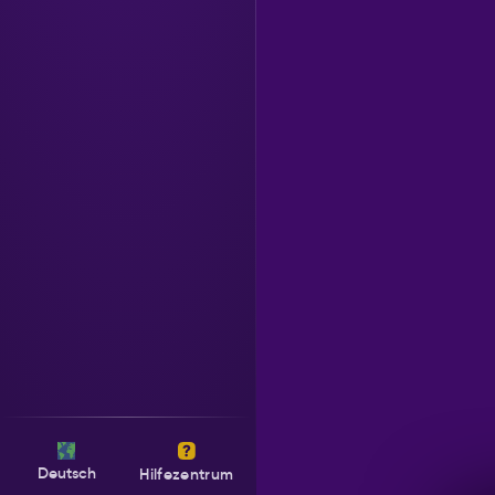
Deutsch
Hilfezentrum