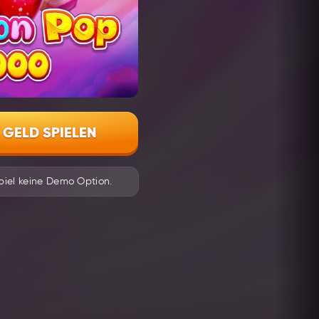
 GELD SPIELEN
Spiel keine Demo Option.