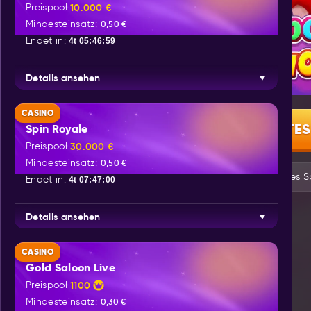
Preispool
10.000 €
Mindesteinsatz:
0,50 €
Endet in:
4t 05:46:59
Details ansehen
CASINO
UM ECHTES
Spin Royale
Preispool
30.000 €
Mindesteinsatz:
0,50 €
Leider hat dieses 
Endet in:
4t 07:47:00
Details ansehen
CASINO
Gold Saloon Live
Preispool
1100
Mindesteinsatz:
0,30 €