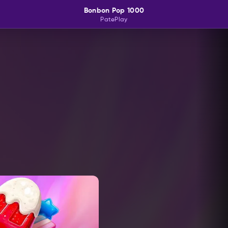
Bonbon Pop 1000
PatePlay