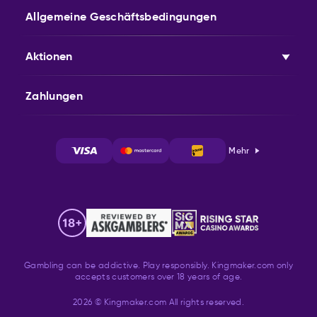
Allgemeine Geschäftsbedingungen
Aktionen
Zahlungen
Mehr
Gambling can be addictive. Play responsibly. Kingmaker.com only
accepts customers over 18 years of age.
2026 © Kingmaker.com All rights reserved.