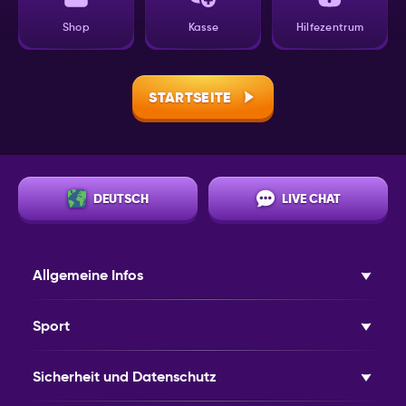
Shop
Kasse
Hilfezentrum
STARTSEITE
DEUTSCH
LIVE CHAT
Allgemeine Infos
Sport
Sicherheit und Datenschutz